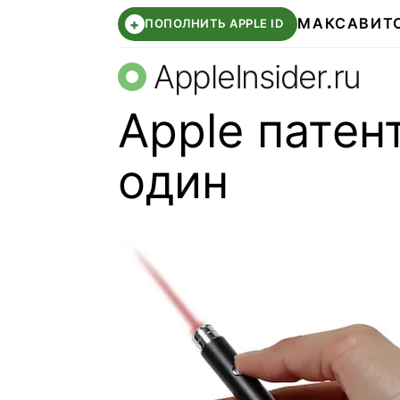
МАКС
АВИТ
+
ПОПОЛНИТЬ APPLE ID
AppleInsider.ru
Apple патен
один