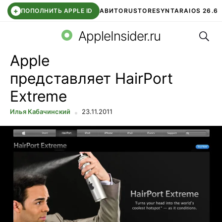
+
ПОПОЛНИТЬ APPLE ID
АВИТО
RUSTORE
SYNTARA
IOS 26.6
Поис
DDE STORE
СБЕР КИДС
ЧАТ ROBLOX
ВТБ ОНЛАЙН
AppleInsider.ru
Apple
представляет HairPort
Extreme
Илья Кабачинский
23.11.2011