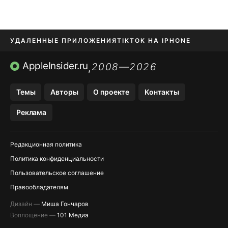
УДАЛЕННЫЕ ПРИЛОЖЕНИЯ
TIKTOK НА IPHONE
ПРИЛОЖЕНИЯ БЕЗ APP STORE
AppleInsider.ru
2008—2026
,
OZON БАНК, WILDBERRIES
Темы
Авторы
О проекте
Контакты
МЕССЕНДЖЕРЫ KAKAOTALK, B…
Реклама
ПОПОЛНЕНИЕ APPLE ID
Редакционная политика
Политика конфиденциальности
Пользовательское соглашение
Правообладателям
Дизайн —
Миша Гончаров
Воплощение —
101 Медиа