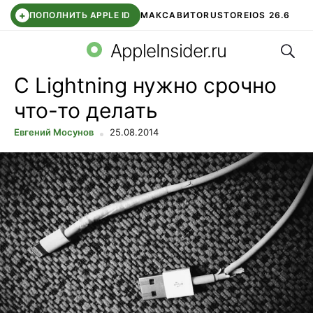
+
ПОПОЛНИТЬ APPLE ID
МАКС
АВИТО
RUSTORE
IOS 26.6
Поис
DDE STORE
СБЕР КИДС
ВТБ ОНЛАЙН
ЧАТ В ROBLOX
AppleInsider.ru
C Lightning нужно срочно
что-то делать
Евгений Мосунов
25.08.2014