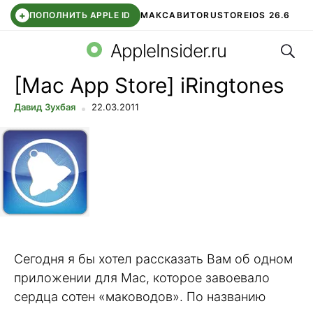
+
ПОПОЛНИТЬ APPLE ID
МАКС
АВИТО
RUSTORE
IOS 26.6
Поис
DDE STORE
СБЕР КИДС
ВТБ ОНЛАЙН
ЧАТ В ROBLOX
AppleInsider.ru
[Mac App Store] iRingtones
Давид Зухбая
22.03.2011
Сегодня я бы хотел рассказать Вам об одном
приложении для Mac, которое завоевало
сердца сотен «маководов». По названию