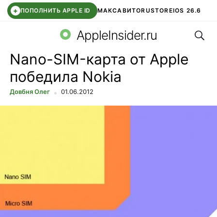
+
ПОПОЛНИТЬ APPLE ID
МАКС
АВИТО
RUSTORE
IOS 26.6
Поис
DDE STORE
СБЕР КИДС
ВТБ ОНЛАЙН
ЧАТ В ROBLOX
AppleInsider.ru
Nano-SIM-карта от Apple
победила Nokia
Довбня Олег
01.06.2012