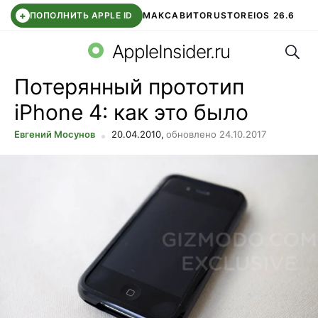
+
ПОПОЛНИТЬ APPLE ID
МАКС
АВИТО
RUSTORE
IOS 26.6
Поис
DDE STORE
СБЕР КИДС
ВТБ ОНЛАЙН
ЧАТ В ROBLOX
AppleInsider.ru
Потерянный прототип
iPhone 4: как это было
Евгений Мосунов
20.04.2010,
обновлено 24.10.2017