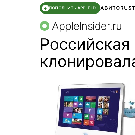
АВИТО
RUS
+
ПОПОЛНИТЬ APPLE ID
AppleInsider.ru
Российская
клонировал