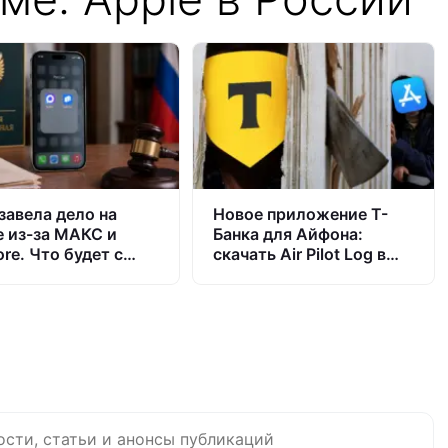
завела дело на
Новое приложение Т-
e из-за МАКС и
Банка для Айфона:
re. Что будет с
скачать Air Pilot Log в
ne в России и
App Store
оют ли App Store
ости, статьи и анонсы публикаций