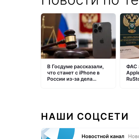
В Госдуме рассказали,
ФАС 
что станет с iPhone в
Appl
России из-за дела
RuSto
против Apple
iPho
закр
НАШИ СОЦСЕТИ
Новостной канал
Нов