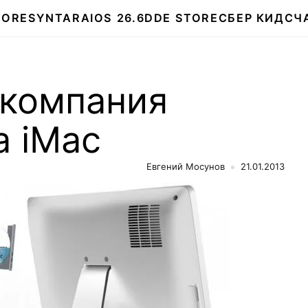
TORE
SYNTARA
IOS 26.6
DDE STORE
СБЕР КИДС
Ч
 компания
а iMac
Евгений Мосунов
21.01.2013