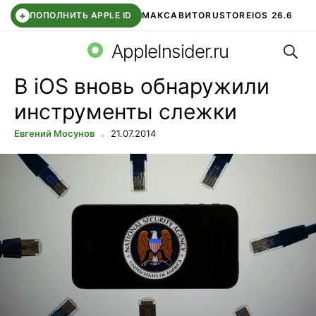
+
ПОПОЛНИТЬ APPLE ID
МАКС
АВИТО
RUSTORE
IOS 26.6
Поис
DDE STORE
СБЕР КИДС
ВТБ ОНЛАЙН
ЧАТ В ROBLOX
AppleInsider.ru
В iOS вновь обнаружили
инструменты слежки
Евгений Мосунов
21.07.2014