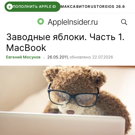
+
ПОПОЛНИТЬ APPLE ID
МАКС
АВИТО
RUSTORE
IOS 26.6
Поис
DDE STORE
СБЕР КИДС
ВТБ ОНЛАЙН
ЧАТ В ROBLOX
AppleInsider.ru
Заводные яблоки. Часть 1.
MacBook
Евгений Мосунов
26.05.2011,
обновлено 22.07.2026