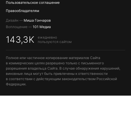
Пользовательское соглашение
Правообладателям
Дизайн —
Миша Гончаров
Воплощение —
101 Медиа
143,3K
ежедневно
пользуются сайтом
Полное или частичное копирование материалов Сайта
в коммерческих целях разрешено только с письменного
разрешения владельца Сайта. В случае обнаружения нарушений,
виновные лица могут быть привлечены к ответственности
в соответствии с действующим законодательством Российской
Федерации.