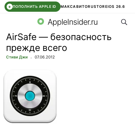
+
ПОПОЛНИТЬ APPLE ID
МАКС
АВИТО
RUSTORE
IOS 26.6
Поис
DDE STORE
СБЕР КИДС
ВТБ ОНЛАЙН
ЧАТ В ROBLOX
AppleInsider.ru
AirSafe — безопасность
прежде всего
Стиви Джи
07.06.2012