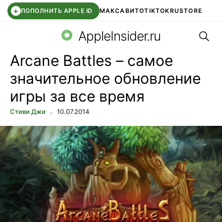
+
ПОПОЛНИТЬ APPLE ID
МАКС
АВИТО
TIKTOK
RUSTORE
Поис
SYNTARA
WB КЛУБ
IOS 26.6
DDE STORE
AppleInsider.ru
Arcane Battles – самое
значительное обновление
игры за все время
Стиви Джи
10.07.2014