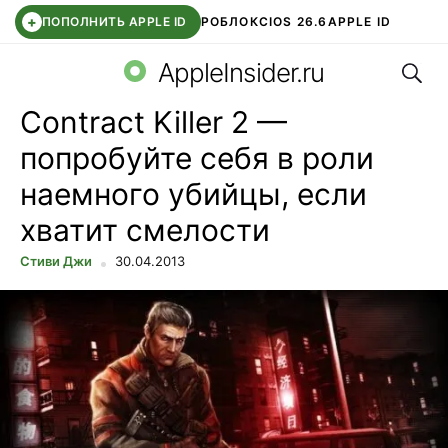
+
ПОПОЛНИТЬ APPLE ID
РОБЛОКС
IOS 26.6
APPLE ID
Поис
TELEGRAM
WHATSAPP
DDE STORE
APP STORE
OZON БАНК
AppleInsider.ru
Contract Killer 2 —
попробуйте себя в роли
наемного убийцы, если
хватит смелости
Стиви Джи
30.04.2013