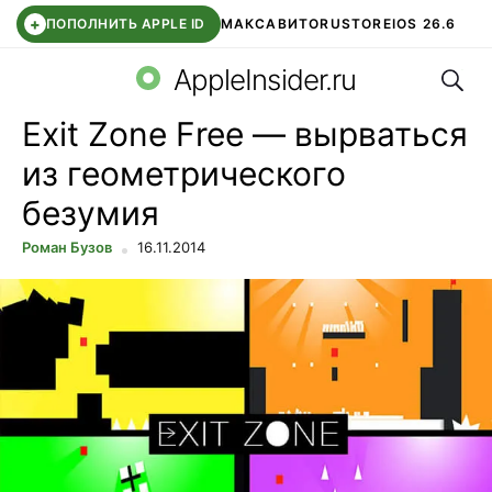
+
ПОПОЛНИТЬ APPLE ID
МАКС
АВИТО
RUSTORE
IOS 26.6
Поис
DDE STORE
СБЕР КИДС
ВТБ ОНЛАЙН
ЧАТ В ROBLOX
AppleInsider.ru
Exit Zone Free — вырваться
из геометрического
безумия
Роман Бузов
16.11.2014