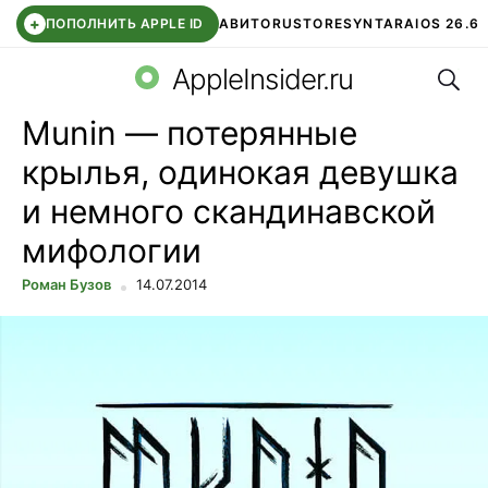
+
ПОПОЛНИТЬ APPLE ID
АВИТО
RUSTORE
SYNTARA
IOS 26.6
Поис
DDE STORE
СБЕР КИДС
ЧАТ ROBLOX
ВТБ ОНЛАЙН
AppleInsider.ru
Munin — потерянные
крылья, одинокая девушка
и немного скандинавской
мифологии
Роман Бузов
14.07.2014