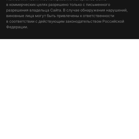
в коммерческих целях разрешено только с письменного
разрешения владельца Сайта. В случае обнаружения нарушений,
виновные лица могут быть привлечены к ответственности
в соответствии с действующим законодательством Российской
Федерации.