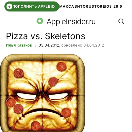
+
ПОПОЛНИТЬ APPLE ID
МАКС
АВИТО
RUSTORE
IOS 26.6
Поис
DDE STORE
СБЕР КИДС
ВТБ ОНЛАЙН
ЧАТ В ROBLOX
AppleInsider.ru
Pizza vs. Skeletons
Илья Казаков
03.04.2012,
обновлено 04.04.2012