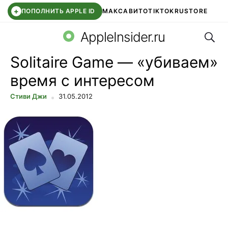
+
ПОПОЛНИТЬ APPLE ID
МАКС
АВИТО
TIKTOK
RUSTORE
Поис
SYNTARA
WB КЛУБ
IOS 26.6
DDE STORE
AppleInsider.ru
Solitaire Game — «убиваем»
время с интересом
Стиви Джи
31.05.2012