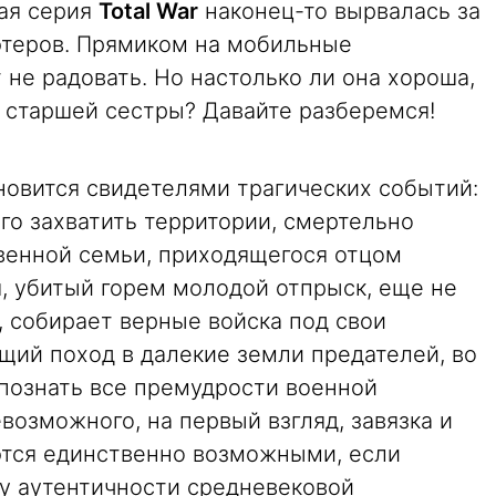
ая серия
Total War
наконец-то вырвалась за
теров. Прямиком на мобильные
 не радовать. Но настолько ли она хороша,
й старшей сестры? Давайте разберемся!
новится свидетелями трагических событий:
го захватить территории, смертельно
венной семьи, приходящегося отцом
, убитый горем молодой отпрыск, еще не
 собирает верные войска под свои
щий поход в далекие земли предателей, во
 познать все премудрости военной
озможного, на первый взгляд, завязка и
ются единственно возможными, если
му аутентичности средневековой