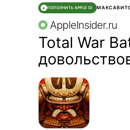
МАКС
АВИТ
+
ПОПОЛНИТЬ APPLE ID
AppleInsider.ru
Total War Ba
довольство