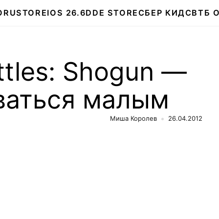
О
RUSTORE
IOS 26.6
DDE STORE
СБЕР КИДС
ВТБ 
ttles: Shogun —
ваться малым
Миша Королев
26.04.2012