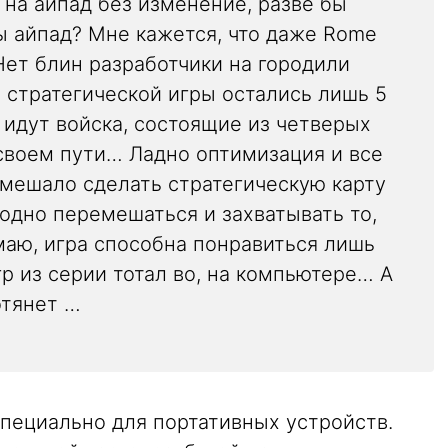
 на айпад без изменение, разве бы
ы айпад? Мне кажется, что даже Rome
 Нет блин разработчики на городили
й стратегической игры остались лишь 5
идут войска, состоящие из четверых
своем пути… Ладно оптимизация и все
омешало сделать стратегическую карту
одно перемешаться и захватывать то,
маю, игра способна понравиться лишь
гр из серии тотал во, на компьютере… А
отянет …
пециально для портативных устройств.