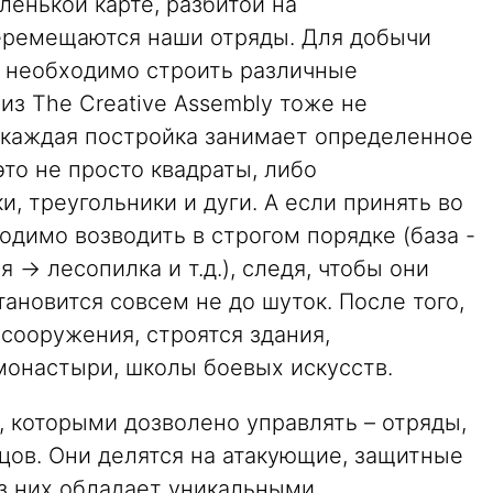
ленькой карте, разбитой на
еремещаются наши отряды. Для добычи
к необходимо строить различные
из The Creative Assembly тоже не
 каждая постройка занимает определенное
это не просто квадраты, либо
и, треугольники и дуги. А если принять во
одимо возводить в строгом порядке (база -
 -> лесопилка и т.д.), следя, чтобы они
тановится совсем не до шуток. После того,
сооружения, строятся здания,
монастыри, школы боевых искусств.
которыми дозволено управлять – отряды,
цов. Они делятся на атакующие, защитные
з них обладает уникальными