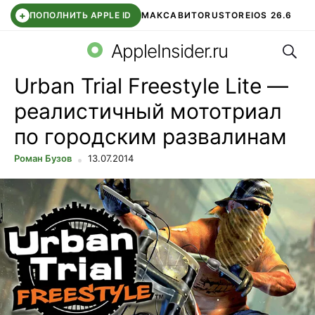
+
ПОПОЛНИТЬ APPLE ID
МАКС
АВИТО
RUSTORE
IOS 26.6
Поис
DDE STORE
СБЕР КИДС
ВТБ ОНЛАЙН
ЧАТ В ROBLOX
AppleInsider.ru
Urban Trial Freestyle Lite —
реалистичный мототриал
по городским развалинам
Роман Бузов
13.07.2014