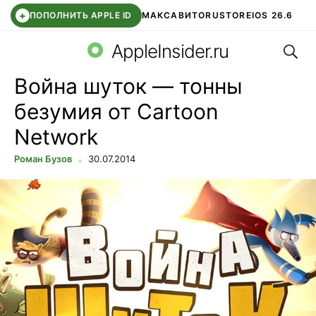
+
ПОПОЛНИТЬ APPLE ID
МАКС
АВИТО
RUSTORE
IOS 26.6
Поис
DDE STORE
СБЕР КИДС
ВТБ ОНЛАЙН
ЧАТ В ROBLOX
AppleInsider.ru
Война шуток — тонны
безумия от Cartoon
Network
Роман Бузов
30.07.2014