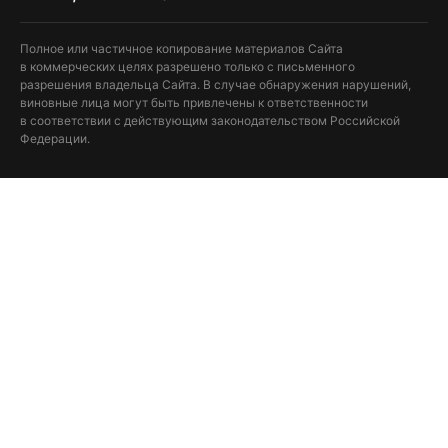
Полное или частичное копирование материалов Сайта
в коммерческих целях разрешено только с письменного
разрешения владельца Сайта. В случае обнаружения нарушений,
виновные лица могут быть привлечены к ответственности
в соответствии с действующим законодательством Российской
Федерации.