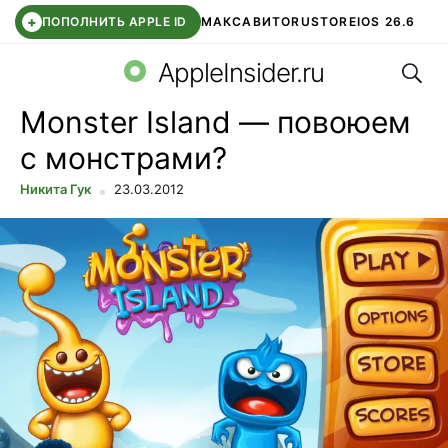
+
ПОПОЛНИТЬ APPLE ID
МАКС
АВИТО
RUSTORE
IOS 26.6
Поис
DDE STORE
СБЕР КИДС
ВТБ ОНЛАЙН
ЧАТ В ROBLOX
AppleInsider.ru
Monster Island — повоюем
с монстрами?
Никита Гук
23.03.2012