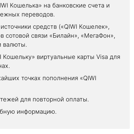
IWI Кошелька» на банковские счета и
нежных переводов.
источники средств («QIWI Кошелек»,
в сотовой связи «Билайн», «МегаФон»,
и валюты.
I Кошельку» виртуальные карты Visa для
нах.
жайших точках пополнения «QIWI
тежей для повторной оплаты.
ебную информацию.