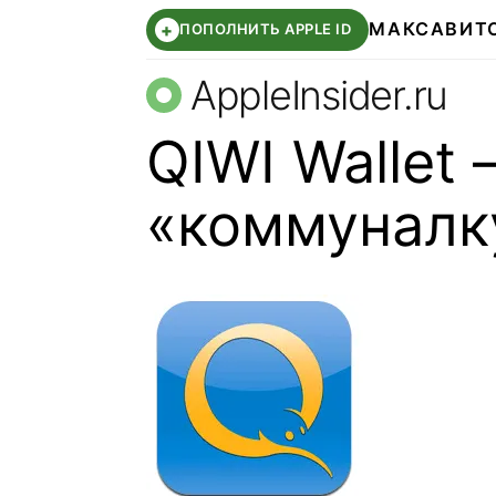
МАКС
АВИТ
+
ПОПОЛНИТЬ APPLE ID
AppleInsider.ru
QIWI Wallet
«коммуналку