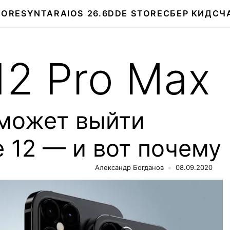
TORE
SYNTARA
IOS 26.6
DDE STORE
СБЕР КИДС
Ч
12 Pro Max
 может выйти
 12 — и вот почему
Александр Богданов
08.09.2020