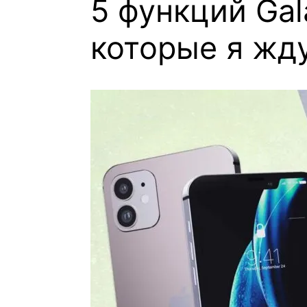
5 функций Gal
которые я жду