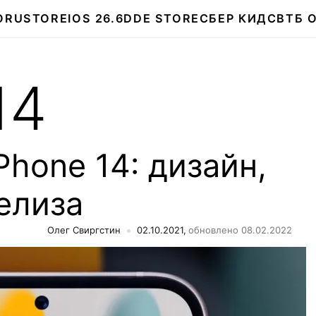
О
RUSTORE
IOS 26.6
DDE STORE
СБЕР КИДС
ВТБ 
14
Phone 14: дизайн,
елиза
Олег Свиргстин
02.10.2021,
обновлено 08.02.2022