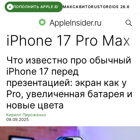
+
ПОПОЛНИТЬ APPLE ID
МАКС
АВИТО
RUSTORE
IOS 26.6
Поис
DDE STORE
СБЕР КИДС
ВТБ ОНЛАЙН
ЧАТ В ROBLOX
AppleInsider.ru
iPhone 17 Pro Max
Что известно про обычный
iPhone 17 перед
презентацией: экран как у
Pro, увеличенная батарея и
новые цвета
Кирилл Пироженко
09.09.2025