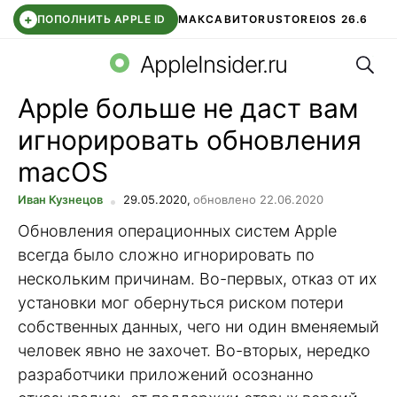
+
ПОПОЛНИТЬ APPLE ID
МАКС
АВИТО
RUSTORE
IOS 26.6
Поис
DDE STORE
СБЕР КИДС
ВТБ ОНЛАЙН
ЧАТ В ROBLOX
AppleInsider.ru
Apple больше не даст вам
игнорировать обновления
macOS
Иван Кузнецов
29.05.2020,
обновлено 22.06.2020
Обновления операционных систем Apple
всегда было сложно игнорировать по
нескольким причинам. Во-первых, отказ от их
установки мог обернуться риском потери
собственных данных, чего ни один вменяемый
человек явно не захочет. Во-вторых, нередко
разработчики приложений осознанно