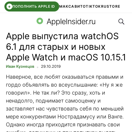
+
ПОПОЛНИТЬ APPLE ID
МАКС
АВИТО
TIKTOK
RUSTORE
Поис
SYNTARA
WB КЛУБ
IOS 26.6
DDE STORE
AppleInsider.ru
Apple выпустила watchOS
6.1 для старых и новых
Apple Watch и macOS 10.15.1
Иван Кузнецов
29.10.2019
Наверное, все любят оказываться правыми и
гордо объявлять во всеуслышание: «Ну я же
говорил». Не так ли? Это сразу, хоть и
ненадолго, поднимает самооценку и
заставляет нас чувствовать себя по меньшей
мере конкурентами Нострадамусу или Ванге.
Однако иногда приходится признавать свои