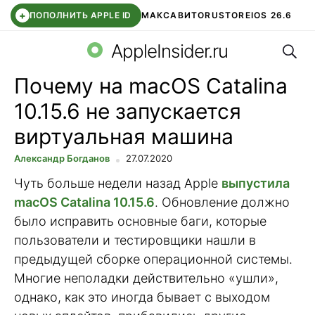
+
ПОПОЛНИТЬ APPLE ID
МАКС
АВИТО
RUSTORE
IOS 26.6
Поис
DDE STORE
СБЕР КИДС
ВТБ ОНЛАЙН
ЧАТ В ROBLOX
AppleInsider.ru
Почему на macOS Catalina
10.15.6 не запускается
виртуальная машина
Александр Богданов
27.07.2020
Чуть больше недели назад Apple
выпустила
macOS Catalina 10.15.6
. Обновление должно
было исправить основные баги, которые
пользователи и тестировщики нашли в
предыдущей сборке операционной системы.
Многие неполадки действительно «ушли»,
однако, как это иногда бывает с выходом