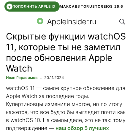
+
ПОПОЛНИТЬ APPLE ID
МАКС
АВИТО
RUSTORE
IOS 26.6
Поис
DDE STORE
СБЕР КИДС
ВТБ ОНЛАЙН
ЧАТ В ROBLOX
AppleInsider.ru
Cкрытые функции watchOS
11, которые ты не заметил
после обновления Apple
Watch
Иван Герасимов
20.11.2024
watchOS 11 — самое крупное обновление для
Apple Watch за последние годы.
Купертиновцы изменили многое, но по итогу
кажется, что все будто бы выглядит почти как
в watchOS 10. На самом деле, это не так: тому
подтверждение —
наш обзор 5 лучших