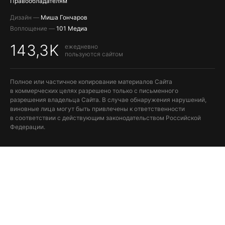
Правообладателям
Дизайн —
Миша Гончаров
Воплощение —
101 Медиа
143,3K
ежедневно
пользуются сайтом
Полное или частичное копирование материалов Сайта
в коммерческих целях разрешено только с письменного
разрешения владельца Сайта. В случае обнаружения нарушений,
виновные лица могут быть привлечены к ответственности
в соответствии с действующим законодательством Российской
Федерации.