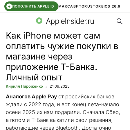
+
ПОПОЛНИТЬ APPLE ID
МАКС
АВИТО
RUSTORE
IOS 26.6
Поис
DDE STORE
СБЕР КИДС
ВТБ ОНЛАЙН
ЧАТ В ROBLOX
AppleInsider.ru
Как iPhone может сам
оплатить чужие покупки в
магазине через
приложение Т-Банка.
Личный опыт
Кирилл Пироженко
21.09.2025
Аналогов Apple Pay
от российских банков
ждали с 2022 года, и вот конец лета-начало
осени 2025 их нам подарили. Сначала Сбер,
а потом и Т-Банк выкатили свои решения,
работающие через Bluetooth. Достаточно