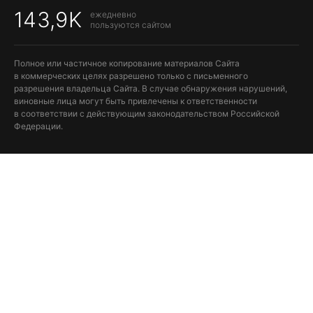
143,9K
ежедневно
пользуются сайтом
Полное или частичное копирование материалов Сайта
в коммерческих целях разрешено только с письменного
разрешения владельца Сайта. В случае обнаружения нарушений,
виновные лица могут быть привлечены к ответственности
в соответствии с действующим законодательством Российской
Федерации.