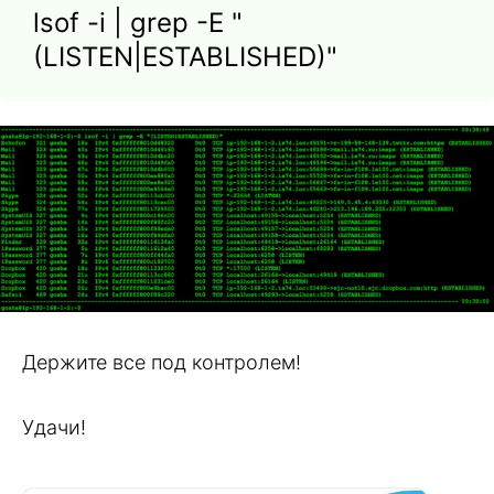
lsof -i | grep -E "
(LISTEN|ESTABLISHED)"
Держите все под контролем!
Удачи!