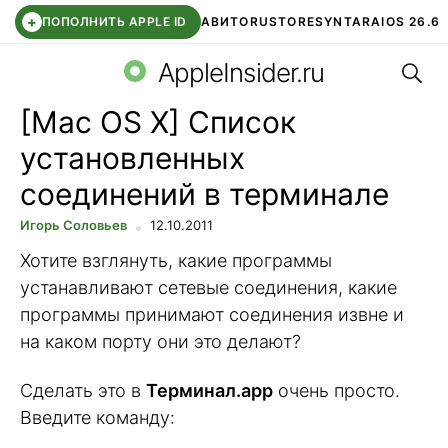
+
ПОПОЛНИТЬ APPLE ID
АВИТО
RUSTORE
SYNTARA
IOS 26.6
Поис
DDE STORE
СБЕР КИДС
ЧАТ ROBLOX
ВТБ ОНЛАЙН
AppleInsider.ru
[Mac OS X] Список
установленных
соединений в терминале
Игорь Соловьев
12.10.2011
Хотите взглянуть, какие программы
устанавливают сетевые соединения, какие
программы принимают соединения извне и
на каком порту они это делают?
Сделать это в
Терминал.app
очень просто.
Введите команду: