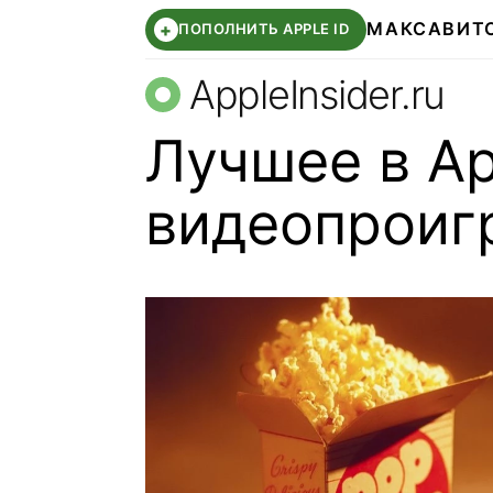
МАКС
АВИТ
+
ПОПОЛНИТЬ APPLE ID
AppleInsider.ru
Лучшее в Ap
видеопроиг