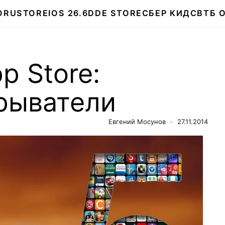
О
RUSTORE
IOS 26.6
DDE STORE
СБЕР КИДС
ВТБ 
p Store:
рыватели
Евгений Мосунов
27.11.2014