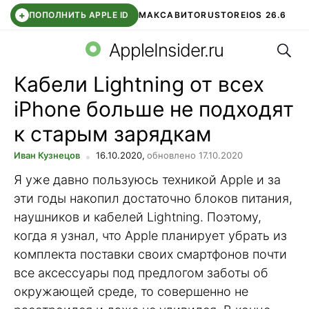
+
ПОПОЛНИТЬ APPLE ID
МАКС
АВИТО
RUSTORE
IOS 26.6
Поис
DDE STORE
СБЕР КИДС
ВТБ ОНЛАЙН
ЧАТ В ROBLOX
AppleInsider.ru
Кабели Lightning от всех
iPhone больше не подходят
к старым зарядкам
Иван Кузнецов
16.10.2020,
обновлено 17.10.2020
Я уже давно пользуюсь техникой Apple и за
эти годы накопил достаточно блоков питания,
наушников и кабелей Lightning. Поэтому,
когда я узнал, что Apple планирует убрать из
комплекта поставки своих смартфонов почти
все аксессуары под предлогом заботы об
окружающей среде, то совершенно не