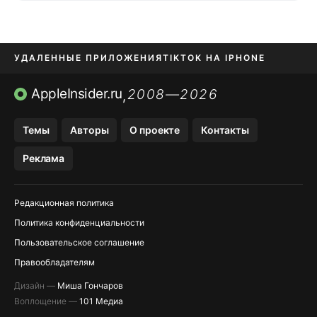
УДАЛЕННЫЕ ПРИЛОЖЕНИЯ
TIKTOK НА IPHONE
ПРИЛОЖЕНИЯ БЕЗ APP STORE
AppleInsider.ru
2008—2026
,
OZON БАНК, WILDBERRIES
Темы
Авторы
О проекте
Контакты
МЕССЕНДЖЕРЫ KAKAOTALK, B…
Реклама
ПОПОЛНЕНИЕ APPLE ID
Редакционная политика
Политика конфиденциальности
Пользовательское соглашение
Правообладателям
Дизайн —
Миша Гончаров
Воплощение —
101 Медиа