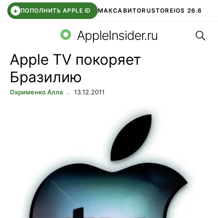
+
ПОПОЛНИТЬ APPLE ID
МАКС
АВИТО
RUSTORE
IOS 26.6
Поис
DDE STORE
СБЕР КИДС
ВТБ ОНЛАЙН
ЧАТ В ROBLOX
AppleInsider.ru
Apple TV покоряет
Бразилию
Охрименко Алла
13.12.2011