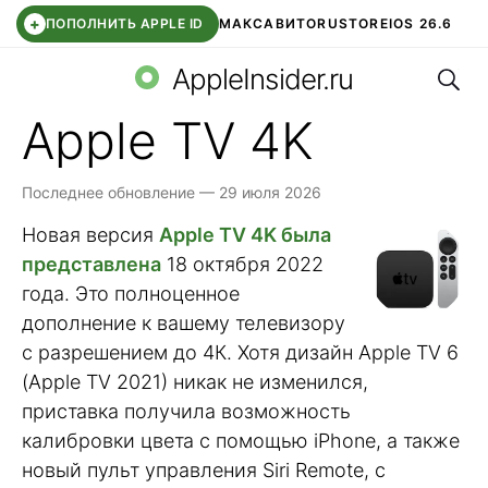
+
ПОПОЛНИТЬ APPLE ID
МАКС
АВИТО
RUSTORE
IOS 26.6
Поис
DDE STORE
СБЕР КИДС
ВТБ ОНЛАЙН
ЧАТ В ROBLOX
AppleInsider.ru
Apple TV 4K
Последнее обновление — 29 июля 2026
Новая версия
Apple TV 4K была
представлена
18 октября 2022
года. Это полноценное
дополнение к вашему телевизору
с разрешением до 4К. Хотя дизайн Apple TV 6
(Apple TV 2021) никак не изменился,
приставка получила возможность
калибровки цвета с помощью iPhone, а также
новый пульт управления Siri Remote, с