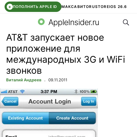
+
ПОПОЛНИТЬ APPLE ID
МАКС
АВИТО
RUSTORE
IOS 26.6
Поис
DDE STORE
СБЕР КИДС
ВТБ ОНЛАЙН
ЧАТ В ROBLOX
AppleInsider.ru
AT&T запускает новое
приложение для
международных 3G и WiFi
звонков
Виталий Андреев
09.11.2011