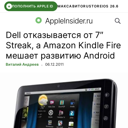
+
ПОПОЛНИТЬ APPLE ID
МАКС
АВИТО
RUSTORE
IOS 26.6
Поис
DDE STORE
СБЕР КИДС
ВТБ ОНЛАЙН
ЧАТ В ROBLOX
AppleInsider.ru
Dell отказывается от 7″
Streak, а Amazon Kindle Fire
мешает развитию Android
Виталий Андреев
06.12.2011