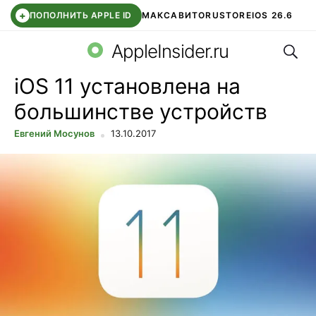
+
ПОПОЛНИТЬ APPLE ID
МАКС
АВИТО
RUSTORE
IOS 26.6
Поис
DDE STORE
СБЕР КИДС
ВТБ ОНЛАЙН
ЧАТ В ROBLOX
AppleInsider.ru
iOS 11 установлена на
большинстве устройств
Евгений Мосунов
13.10.2017