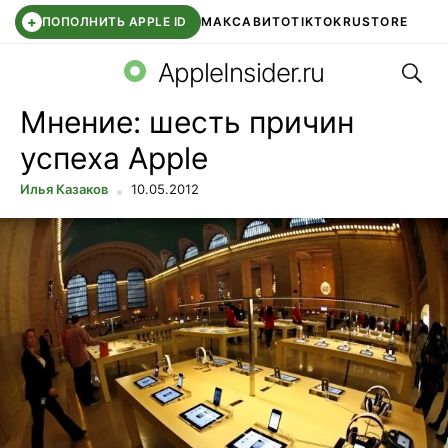
+
ПОПОЛНИТЬ APPLE ID
МАКС
АВИТО
TIKTOK
RUSTORE
Поис
SYNTARA
WB КЛУБ
IOS 26.6
APPLE ID
AppleInsider.ru
Мнение: шесть причин
успеха Apple
Илья Казаков
10.05.2012