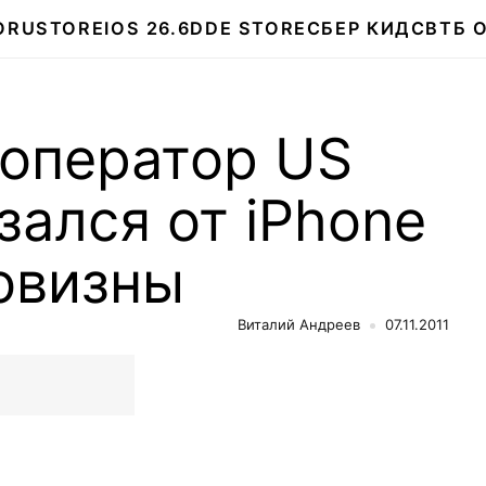
О
RUSTORE
IOS 26.6
DDE STORE
СБЕР КИДС
ВТБ 
оператор US
азался от iPhone
овизны
Виталий Андреев
07.11.2011