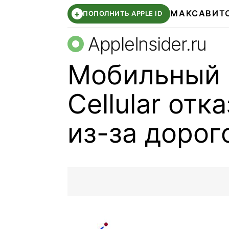
МАКС
АВИТ
+
ПОПОЛНИТЬ APPLE ID
AppleInsider.ru
Мобильный 
Cellular отк
из-за дорог