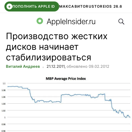
+
ПОПОЛНИТЬ APPLE ID
МАКС
АВИТО
RUSTORE
IOS 26.6
Поис
DDE STORE
СБЕР КИДС
ВТБ ОНЛАЙН
ЧАТ В ROBLOX
AppleInsider.ru
Производство жестких
дисков начинает
стабилизироваться
Виталий Андреев
21.12.2011,
обновлено 09.02.2012