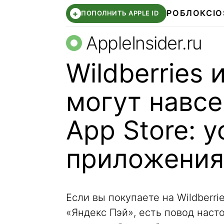
РОБЛОКС
IO
+
ПОПОЛНИТЬ APPLE ID
AppleInsider.ru
Wildberries
могут навсе
App Store: 
приложения
Если вы покупаете на Wildberr
«Яндекс Пэй», есть повод наст