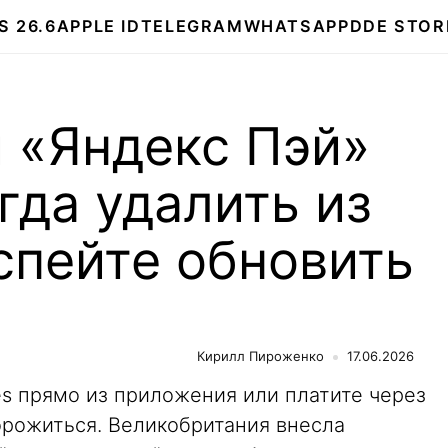
S 26.6
APPLE ID
TELEGRAM
WHATSAPP
DDE STOR
 и «Яндекс Пэй»
гда удалить из
успейте обновить
Кирилл Пироженко
17.06.2026
ies прямо из приложения или платите через
орожиться. Великобритания внесла