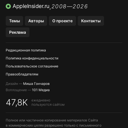
ПРИЛОЖЕНИЯ БЕЗ APP STORE
AppleInsider.ru
2008—2026
,
OZON БАНК, WILDBERRIES
Темы
Авторы
О проекте
Контакты
МЕССЕНДЖЕРЫ KAKAOTALK, B…
Реклама
ПОПОЛНЕНИЕ APPLE ID
Редакционная политика
Политика конфиденциальности
Пользовательское соглашение
Правообладателям
Дизайн —
Миша Гончаров
Воплощение —
101 Медиа
47,8K
ежедневно
пользуются сайтом
Полное или частичное копирование материалов Сайта
в коммерческих целях разрешено только с письменного