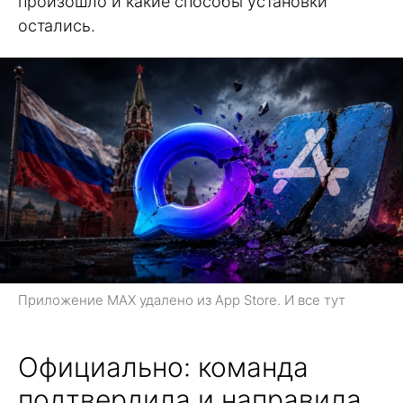
произошло и какие способы установки
остались.
Приложение MAX удалено из App Store. И все тут
Официально: команда
подтвердила и направила