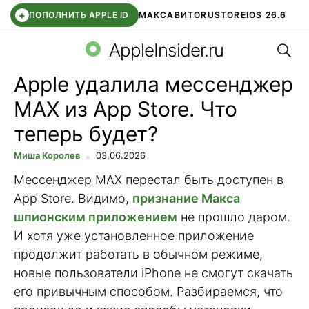
+
ПОПОЛНИТЬ APPLE ID
МАКС
АВИТО
RUSTORE
IOS 26.6
Поис
DDE STORE
СБЕР КИДС
ВТБ ОНЛАЙН
ЧАТ В ROBLOX
AppleInsider.ru
Apple удалила мессенджер
MAX из App Store. Что
теперь будет?
Миша Королев
03.06.2026
Мессенджер MAX перестал быть доступен в
App Store. Видимо,
признание Макса
шпионским приложением
не прошло даром.
И хотя уже установленное приложение
продолжит работать в обычном режиме,
новые пользователи iPhone не смогут скачать
его привычным способом. Разбираемся, что