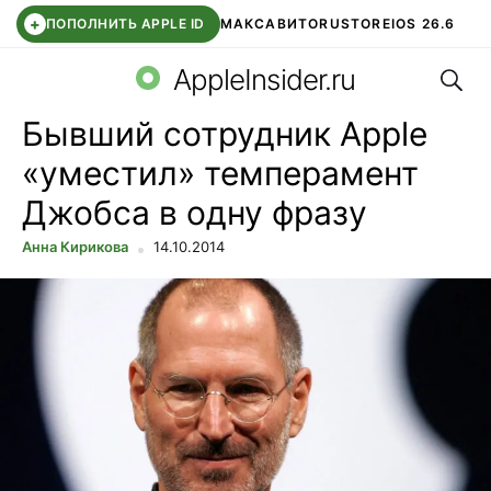
+
ПОПОЛНИТЬ APPLE ID
МАКС
АВИТО
RUSTORE
IOS 26.6
Поис
DDE STORE
СБЕР КИДС
ВТБ ОНЛАЙН
ЧАТ В ROBLOX
AppleInsider.ru
Бывший сотрудник Apple
«уместил» темперамент
Джобса в одну фразу
Анна Кирикова
14.10.2014