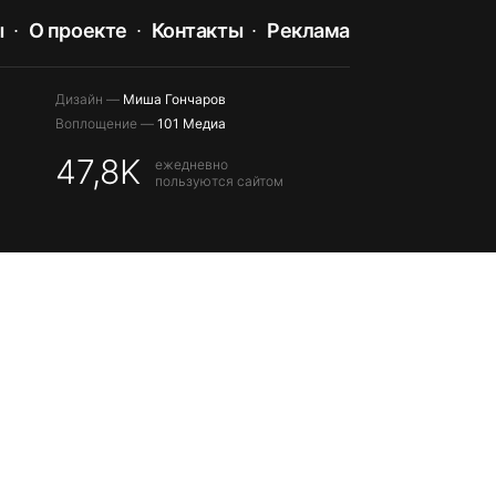
ы
О проекте
Контакты
Реклама
Дизайн —
Миша Гончаров
Воплощение —
101 Медиа
47,8K
ежедневно
пользуются сайтом