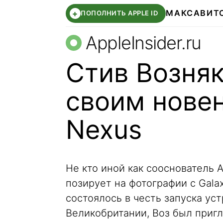
МАКС
АВИТ
+
ПОПОЛНИТЬ APPLE ID
AppleInsider.ru
Стив Возняк
своим новен
Nexus
Не кто иной как сооснователь A
позирует на фотографии с Gala
состоялось в честь запуска уст
Великобритании, Воз был пригл