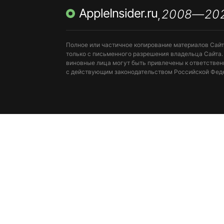
AppleInsider.ru
2008—20
МЕССЕНДЖЕРЫ KAKAOTALK, B…
ПОПОЛН
,
Полное или частичное копирование материалов Сай
только с письменного разрешения владельца Сайта.
виновные лица могут быть привлечены к ответствен
с действующим законодательством Российской Фед