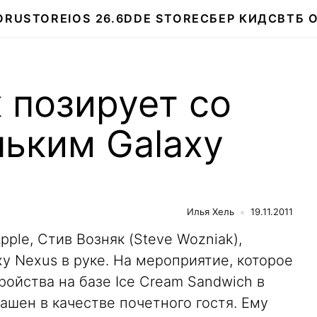
О
RUSTORE
IOS 26.6
DDE STORE
СБЕР КИДС
ВТБ 
 позирует со
ьким Galaxy
Илья Хель
19.11.2011
pple, Стив Возняк (Steve Wozniak),
xy Nexus в руке. На мероприятие, которое
ройства на базе Ice Cream Sandwich в
ашен в качестве почетного гостя. Ему