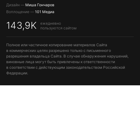
Дизайн —
Миша Гончаров
Воплощение —
101 Медиа
143,9K
ежедневно
пользуются сайтом
Полное или частичное копирование материалов Сайта
в коммерческих целях разрешено только с письменного
разрешения владельца Сайта. В случае обнаружения нарушений,
виновные лица могут быть привлечены к ответственности
в соответствии с действующим законодательством Российской
Федерации.