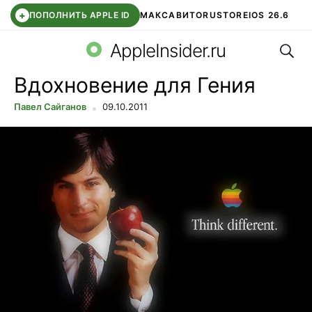
+
ПОПОЛНИТЬ APPLE ID
МАКС
АВИТО
RUSTORE
IOS 26.6
Поис
DDE STORE
СБЕР КИДС
ВТБ ОНЛАЙН
ЧАТ В ROBLOX
AppleInsider.ru
Вдохновение для Гения
Павел Сайганов
09.10.2011