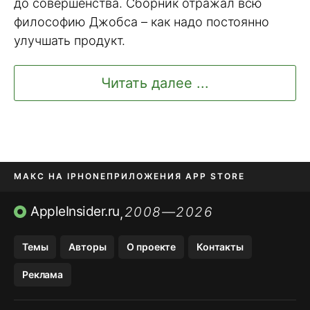
до совершенства. Сборник отражал всю
философию Джобса – как надо постоянно
улучшать продукт.
Читать далее ...
МАКС НА IPHONE
ПРИЛОЖЕНИЯ APP STORE
TIKTOK НА IPHONE
ПРИЛОЖЕНИЯ БЕЗ APP STORE
AppleInsider.ru
2008—2026
,
OZON БАНК, WILDBERRIES
Темы
Авторы
О проекте
Контакты
МЕССЕНДЖЕРЫ KAKAOTALK, B…
Реклама