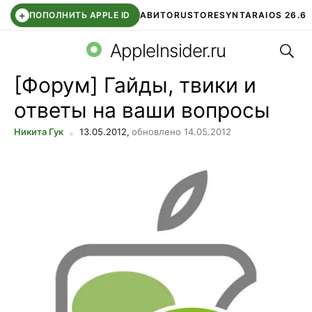
+
ПОПОЛНИТЬ APPLE ID
АВИТО
RUSTORE
SYNTARA
IOS 26.6
Поис
DDE STORE
СБЕР КИДС
ЧАТ ROBLOX
ВТБ ОНЛАЙН
AppleInsider.ru
[Форум] Гайды, твики и
ответы на ваши вопросы
Никита Гук
13.05.2012,
обновлено 14.05.2012