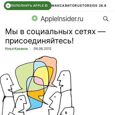
+
ПОПОЛНИТЬ APPLE ID
МАКС
АВИТО
RUSTORE
IOS 26.6
Поис
DDE STORE
СБЕР КИДС
ВТБ ОНЛАЙН
ЧАТ В ROBLOX
AppleInsider.ru
Мы в социальных сетях —
присоединяйтесь!
Илья Казаков
04.06.2012