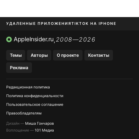
УДАЛЕННЫЕ ПРИЛОЖЕНИЯ
TIKTOK НА IPHONE
ПРИЛОЖЕНИЯ БЕЗ APP STORE
AppleInsider.ru
2008—2026
,
OZON БАНК, WILDBERRIES
Темы
Авторы
О проекте
Контакты
МЕССЕНДЖЕРЫ KAKAOTALK, B…
Реклама
ПОПОЛНЕНИЕ APPLE ID
Редакционная политика
Политика конфиденциальности
Пользовательское соглашение
Правообладателям
Дизайн —
Миша Гончаров
Воплощение —
101 Медиа