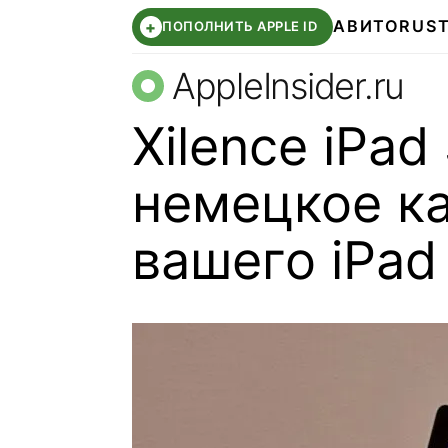
АВИТО
RUS
+
ПОПОЛНИТЬ APPLE ID
AppleInsider.ru
Xilence iPad
немецкое к
вашего iPad