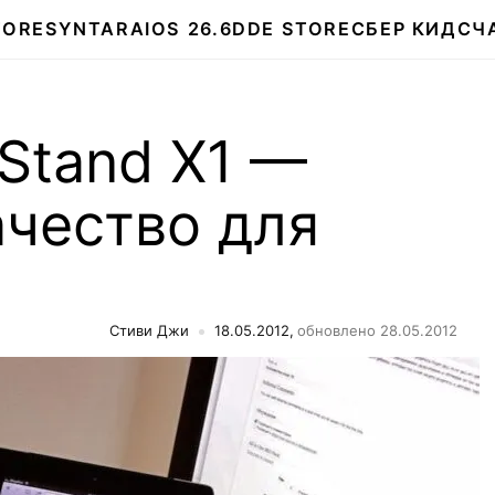
TORE
SYNTARA
IOS 26.6
DDE STORE
СБЕР КИДС
Ч
 Stand X1 —
ачество для
Стиви Джи
18.05.2012,
обновлено 28.05.2012