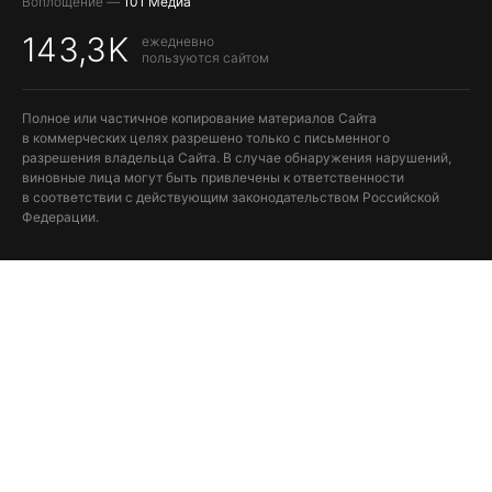
Воплощение —
101 Медиа
143,3K
ежедневно
пользуются сайтом
Полное или частичное копирование материалов Сайта
в коммерческих целях разрешено только с письменного
разрешения владельца Сайта. В случае обнаружения нарушений,
виновные лица могут быть привлечены к ответственности
в соответствии с действующим законодательством Российской
Федерации.