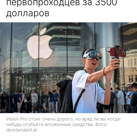
первопроходцев за 3500
долларов
Vision Pro стоит очень дорого, но вряд ли вы когда-
нибудь отобьете вложенные средства. Фото:
derstandard.at