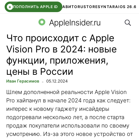
+
ПОПОЛНИТЬ APPLE ID
АВИТО
RUSTORE
SYNTARA
IOS 26.6
Поис
DDE STORE
СБЕР КИДС
ЧАТ ROBLOX
ВТБ ОНЛАЙН
AppleInsider.ru
Что происходит с Apple
Vision Pro в 2024: новые
функции, приложения,
цены в России
Иван Герасимов
05.12.2024
Шлем дополненной реальности Apple Vision
Pro хайпанул в начале 2024 года как следует:
интерес к новому гаджету инсайдеры
подогревали несколько лет, а после старта
продаж покупатели использовали по своему
усмотрению. Из-за этого новое устройство от